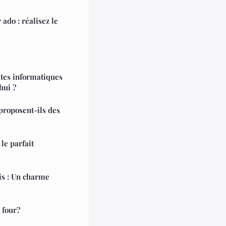
ado : réalisez le
ates informatiques
hui ?
proposent-ils des
le parfait
is : Un charme
 four?