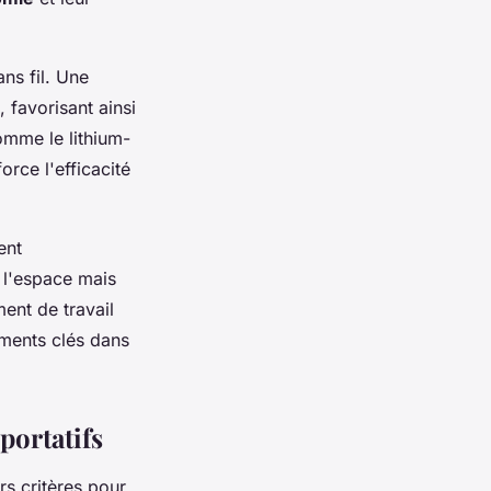
ns fil. Une
 favorisant ainsi
omme le lithium-
orce l'efficacité
ent
 l'espace mais
ent de travail
éments clés dans
portatifs
urs critères pour