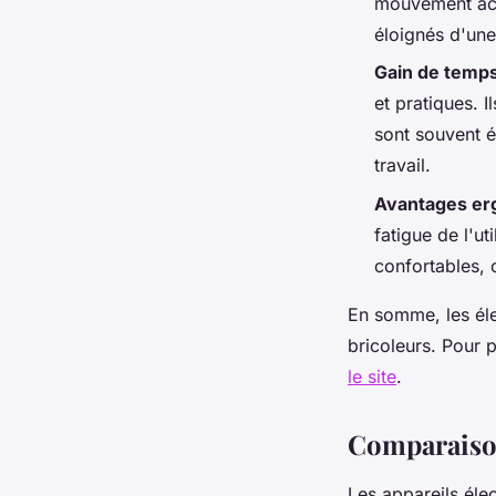
mouvement accr
éloignés d'une
Gain de temps 
et pratiques. 
sont souvent é
travail.
Avantages e
fatigue de l'u
confortables, 
En somme, les éle
bricoleurs. Pour 
le site
.
Comparaison 
Les appareils élec