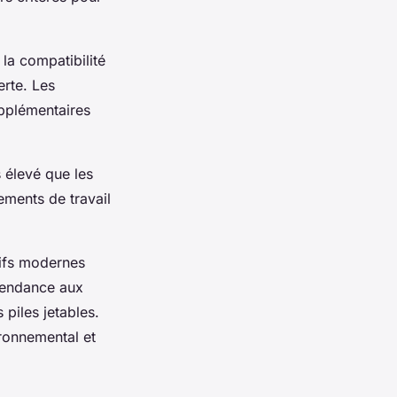
 la compatibilité
erte. Les
upplémentaires
s élevé que les
nements de travail
tifs modernes
épendance aux
piles jetables.
ironnemental et