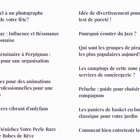
el à un photographe
Idée de divertissement pour 
de votre fête?
test de pureté !
ay : Influence et Résonance
Pourquoi écouter du Jazz ?
ponaise
Qui sont les groupes de pir
 séminaire à Perpignan :
les plus populaires aujourd'
s pour une organisation
Les campings de cette zone 
services de conciergerie ?
tez pour des animations
rofessionnelles pour une
Peluche : guide pour choisir 
n
compagnon
vers vibrant d'onlyfans
Les paniers de basket en bo
classique pour votre jardin
 Dénichez Votre Perle Rare
Comment bien entretenir le
e Robes de Rêve