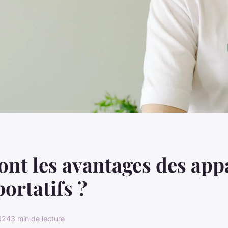
ont les avantages des app
portatifs ?
024
3 min de lecture