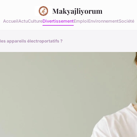
Makyajliyorum
Accueil
Actu
Culture
Divertissement
Emploi
Environnement
Société
es appareils électroportatifs ?