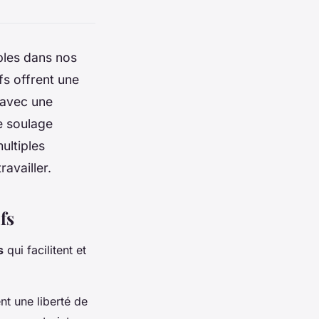
ables dans nos
fs offrent une
 avec une
e soulage
multiples
availler.
fs
s
qui facilitent et
ent une liberté de