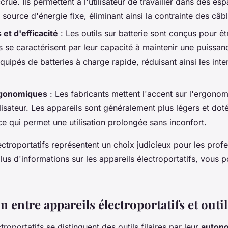
ue. Ils permettent à l'utilisateur de travailler dans des esp
 source d'énergie fixe, éliminant ainsi la contrainte des câbl
et d'efficacité
: Les outils sur batterie sont conçus pour ê
Ils se caractérisent par leur capacité à maintenir une puissan
quipés de batteries à charge rapide, réduisant ainsi les inte
rgonomiques
: Les fabricants mettent l'accent sur l'ergonom
tilisateur. Les appareils sont généralement plus légers et do
ce qui permet une utilisation prolongée sans inconfort.
ctroportatifs représentent un choix judicieux pour les profe
plus d'informations sur les appareils électroportatifs, vous
entre appareils électroportatifs et outils
troportatifs se distinguent des outils filaires par leur
auton