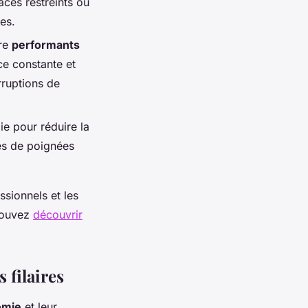
aces restreints ou
es.
tre
performants
ce constante et
rruptions de
ie pour réduire la
tés de poignées
ssionnels et les
 pouvez
découvrir
 filaires
omie
et leur