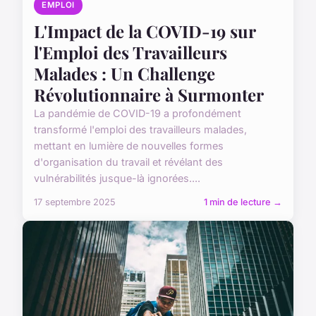
EMPLOI
L'Impact de la COVID-19 sur
l'Emploi des Travailleurs
Malades : Un Challenge
Révolutionnaire à Surmonter
La pandémie de COVID-19 a profondément
transformé l'emploi des travailleurs malades,
mettant en lumière de nouvelles formes
d'organisation du travail et révélant des
vulnérabilités jusque-là ignorées....
17 septembre 2025
1 min de lecture →