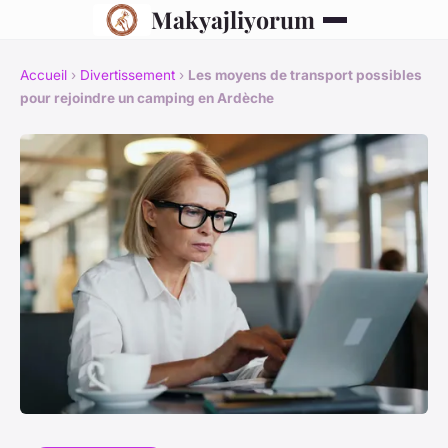
Makyajliyorum
Accueil
›
Divertissement
›
Les moyens de transport possibles
pour rejoindre un camping en Ardèche