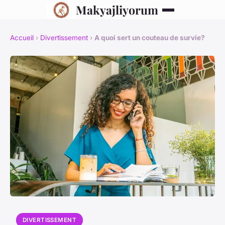
Makyajliyorum
Accueil
›
Divertissement
›
A quoi sert un couteau de survie?
DIVERTISSEMENT