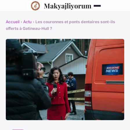
Makyajliyorum
Accueil
›
Actu
›
Les couronnes et ponts dentaires sont-ils
offerts à Gatineau-Hull ?