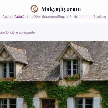
Makyajliyorum
Accueil
Actu
Culture
Divertissement
Emploi
Environnement
Société
'une longère normande