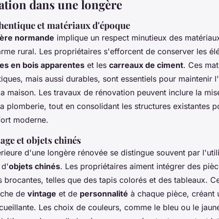
vation dans une longère
hentique et matériaux d'époque
gère normande
implique un respect minutieux des matériaux
rme rural. Les propriétaires s'efforcent de conserver les él
es en bois apparentes
et les
carreaux de ciment
. Ces mat
ques, mais aussi durables, sont essentiels pour maintenir l'
 la maison. Les travaux de rénovation peuvent inclure la mis
e la plomberie, tout en consolidant les structures existantes p
nfort moderne.
age et objets chinés
rieure d'une longère rénovée se distingue souvent par l'util
 d'
objets chinés
. Les propriétaires aiment intégrer des piè
 brocantes, telles que des tapis colorés et des tableaux. C
uche de
vintage
et de
personnalité
à chaque pièce, créant
cueillante. Les choix de couleurs, comme le bleu ou le jaune