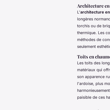
Architecture e
L'
architecture e
longères normande
torchis ou de briq
thermique. Les co
méthodes de const
seulement esthéti
Toits en chaume
Les toits des lo
matériaux qui off
son apparence rus
l'ardoise, plus m
harmonieusement 
paisible de ces ha