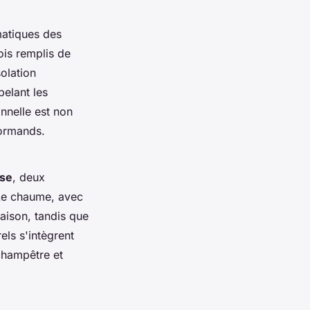
matiques des
ois remplis de
solation
elant les
onnelle est non
normands.
ise
, deux
 Le chaume, avec
aison, tandis que
ls s'intègrent
champêtre et