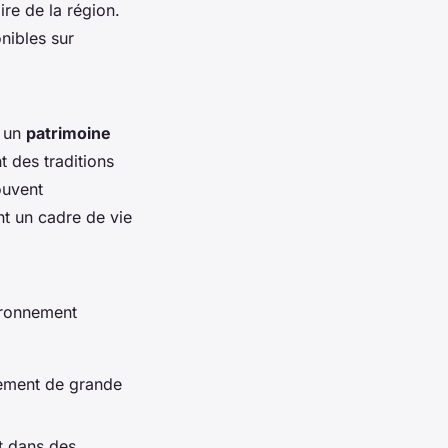
ire de la région.
nibles sur
t un
patrimoine
t des traditions
ouvent
nt un cadre de vie
ironnement
lement de grande
nt dans des