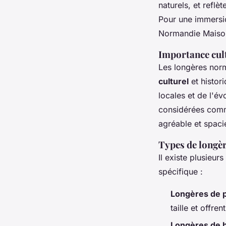
naturels, et reflè
Pour une immersio
Normandie Maiso
Importance cult
Les longères nor
culturel
et histori
locales et de l'é
considérées comme 
agréable et spaci
Types de longère
Il existe plusieu
spécifique :
Longères de p
taille et offre
Longères de 