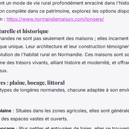
tent un mode de vie rural profondément enraciné dans l'histo
n complète dans ce patrimoine, explorez les options dispo
n :
https://www.normandiemaison.com/longere/
urelle et historique
mandes ne sont pas seulement des maisons ; elles incarnen
que unique. Leur architecture et leur construction témoignen
volution de l'habitat rural en Normandie. Ces maisons sont s
des trésors vivants, alliant histoire et modernité, et offra
eux.
s : plaine, bocage, littoral
rs types de longères normandes, chacune adaptée à son env
laine
: Situées dans les zones agricoles, elles sont généra
nt des espaces vastes et ouverts.
bocage
: Plus petites et entourées de haies, elles se trouve