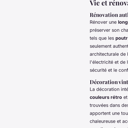
Vie et réno
Rénovation aut
Rénover une
lon
préserver son cha
tels que les
poutr
seulement authenti
architecturale de
l'électricité et d
sécurité et le co
Décoration vint
La décoration inté
couleurs rétro
et
trouvées dans des
apportent une to
chaleureuse et ac