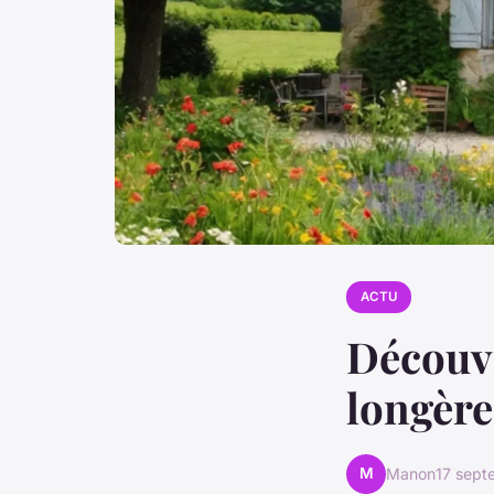
ACTU
Découvr
longèr
M
Manon
17 sep