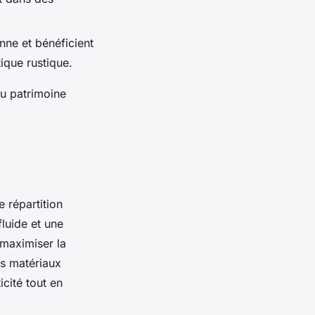
enne et bénéficient
ique rustique.
du patrimoine
e répartition
fluide et une
 maximiser la
es matériaux
icité tout en