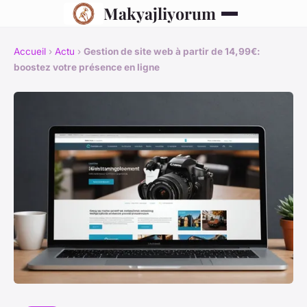
Makyajliyorum
Accueil
›
Actu
›
Gestion de site web à partir de 14,99€:
boostez votre présence en ligne