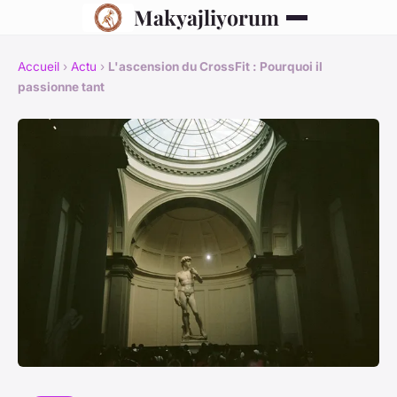
Makyajliyorum
Accueil
›
Actu
›
L'ascension du CrossFit : Pourquoi il
passionne tant