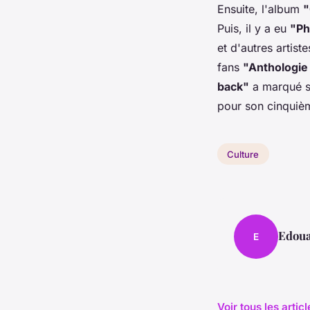
Ensuite, l'album
"
Puis, il y a eu
"Ph
et d'autres artist
fans
"Anthologie
back"
a marqué so
pour son cinquiè
Culture
Edou
E
Voir tous les artic