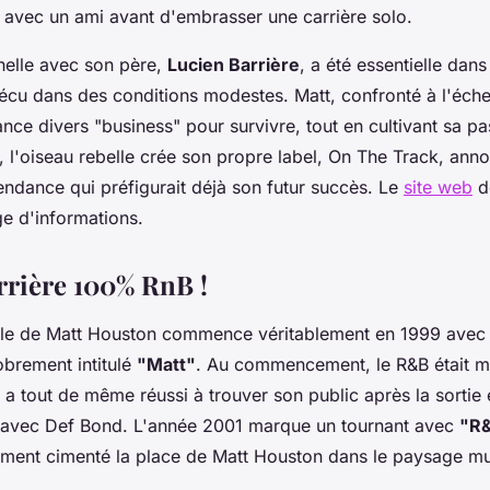
avec un ami avant d'embrasser une carrière solo.
nnelle avec son père,
Lucien Barrière
, a été essentielle dan
 vécu dans des conditions modestes. Matt, confronté à l'échec
 lance divers "business" pour survivre, tout en cultivant sa p
 l'oiseau rebelle crée son propre label, On The Track, ann
ndance qui préfigurait déjà son futur succès. Le
site web
de
e d'informations.
arrière 100% RnB !
le de Matt Houston commence véritablement en 1999 avec l
brement intitulé
"Matt"
. Au commencement, le R&B était 
 a tout de même réussi à trouver son public après la sortie
avec Def Bond. L'année 2001 marque un tournant avec
"R&
ement cimenté la place de Matt Houston dans le paysage mus