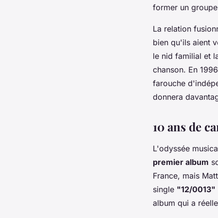
former un groupe 
La relation fusio
bien qu'ils aient
le nid familial et
chanson. En 1996,
farouche d'indépe
donnera davantag
10 ans de c
L'odyssée musica
premier album
so
France, mais Matt
single
"12/0013"
album qui a réell