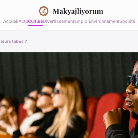
Makyajliyorum
Accueil
Actu
Culture
Divertissement
Emploi
Environnement
Société
lleurs tubes ?