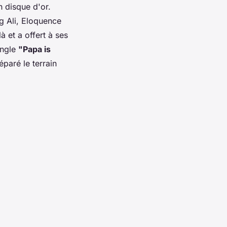
 disque d'or.
g Ali, Eloquence
à et a offert à ses
ingle
"Papa is
paré le terrain