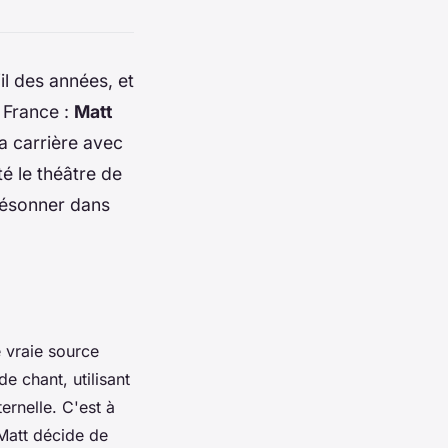
l des années, et
 France :
Matt
a carrière avec
é le théâtre de
résonner dans
 vraie source
e chant, utilisant
rnelle. C'est à
 Matt décide de