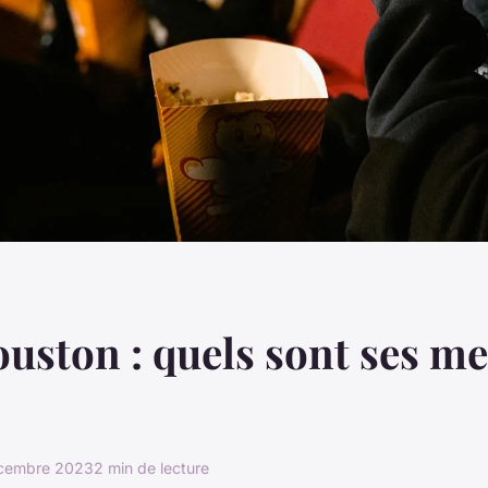
uston : quels sont ses me
cembre 2023
2 min de lecture