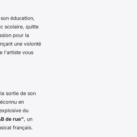
s son éducation,
 scolaire, quitte
assion pour la
onçant une volonté
 l'artiste vous
a sortie de son
méconnu en
 explosive du
B de rue"
, un
ical français.