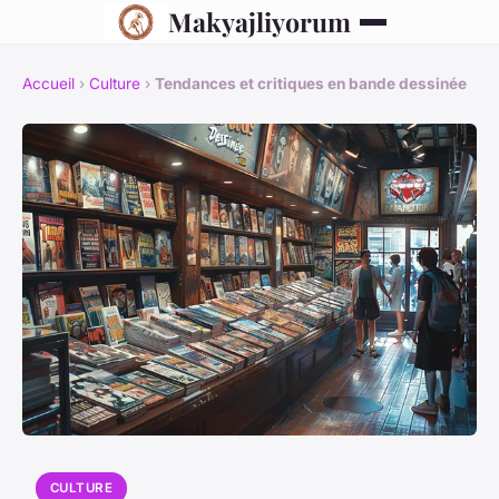
Makyajliyorum
Accueil
›
Culture
›
Tendances et critiques en bande dessinée
CULTURE