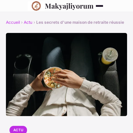
Makyajliyorum
Accueil
›
Actu
›
Les secrets d'une maison de retraite réussie
ACTU