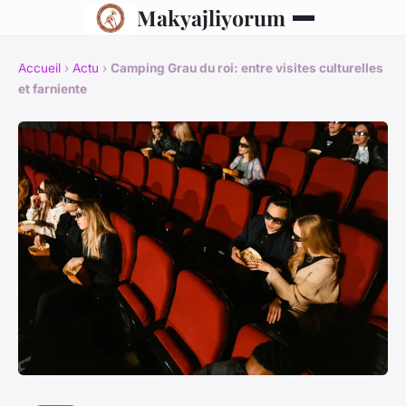
Makyajliyorum
Accueil
›
Actu
›
Camping Grau du roi: entre visites culturelles
et farniente